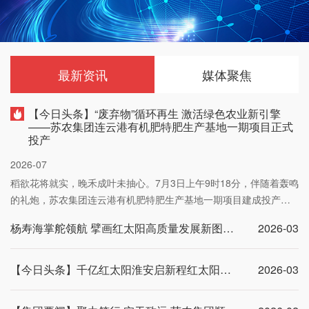
最新资讯
媒体聚焦
【今日头条】“废弃物”循环再生 激活绿色农业新引擎
——苏农集团连云港有机肥特肥生产基地一期项目正式
投产
2026-07
稻欲花将就实，晚禾成叶未抽心。7月3日上午9时18分，伴随着轰鸣
的礼炮，苏农集团连云港有机肥特肥生产基地一期项目建成投产仪
式盛大举行。灌南县委统战部长、台办主任潘井开，灌南现代农业
杨寿海掌舵领航 擘画红太阳高质量发展新图景—— 坚守实业初心 彰显中国企业担当
2026-03
产业园副主任、江苏灌江农业发展集团副总经理耿学军，红太阳集
团副总裁、苏农集团董事长赵晓华，红太阳集团副总裁、国际农业
集团董事长胡容茂，苏农集团总经理保敏敏，秸源生物科技公司董
【今日头条】千亿红太阳淮安启新程红太阳集团·江苏宁淮时代科技有限公司举办淮安专场招聘会
2026-03
事长周晓明，灌丰农业公司董事长石磊，及西蓝花种 ......