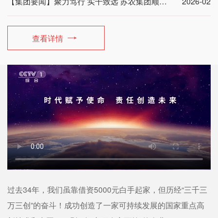
【集团要闻】聚力笃行 实干致远 苏农集团顺利召开2025年度工作总结暨2026年度重点工作部署会议
2026-02
查看详情
过去34年，我们虽靠借资5000元白手起家，但历经“三千三
万三创”的奋斗！成功创造了一家可持续发展的国家重点高