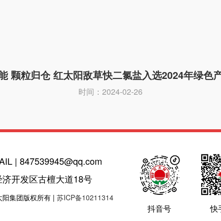
能 颗粒归仓 红太阳敌草快二氯盐入选2024年绿色
时间：2024-02-26
AIL | 847539945@qq.com
经济开发区古檀大道18号
 红太阳集团版权所有 |
苏ICP备10211314
抖音号
快