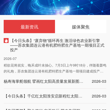
最新资讯
媒体聚焦
【今日头条】“废弃物”循环再生 激活绿色农业新引擎
——苏农集团连云港有机肥特肥生产基地一期项目正式
投产
2026-07
稻欲花将就实，晚禾成叶未抽心。7月3日上午9时18分，伴随着轰鸣
的礼炮，苏农集团连云港有机肥特肥生产基地一期项目建成投产仪
式盛大举行。灌南县委统战部长、台办主任潘井开，灌南现代农业
杨寿海掌舵领航 擘画红太阳高质量发展新图景—— 坚守实业初心 彰显中国企业担当
2026-03
产业园副主任、江苏灌江农业发展集团副总经理耿学军，红太阳集
团副总裁、苏农集团董事长赵晓华，红太阳集团副总裁、国际农业
集团董事长胡容茂，苏农集团总经理保敏敏，秸源生物科技公司董
【今日头条】千亿红太阳淮安启新程红太阳集团·江苏宁淮时代科技有限公司举办淮安专场招聘会
2026-03
事长周晓明，灌丰农业公司董事长石磊，及西蓝花种 ......