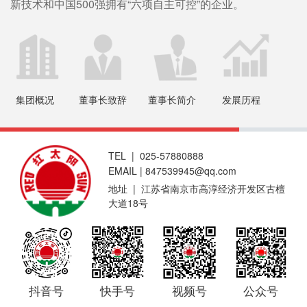
新技术和中国500强拥有“六项自主可控”的企业。
集团概况
董事长致辞
董事长简介
发展历程
TEL | 025-57880888
EMAIL | 847539945@qq.com
地址 | 江苏省南京市高淳经济开发区古檀
大道18号
抖音号
快手号
视频号
公众号