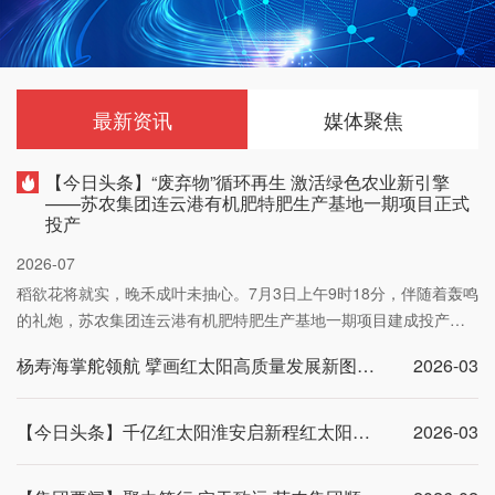
最新资讯
媒体聚焦
【今日头条】“废弃物”循环再生 激活绿色农业新引擎
——苏农集团连云港有机肥特肥生产基地一期项目正式
投产
2026-07
稻欲花将就实，晚禾成叶未抽心。7月3日上午9时18分，伴随着轰鸣
的礼炮，苏农集团连云港有机肥特肥生产基地一期项目建成投产仪
式盛大举行。灌南县委统战部长、台办主任潘井开，灌南现代农业
杨寿海掌舵领航 擘画红太阳高质量发展新图景—— 坚守实业初心 彰显中国企业担当
2026-03
产业园副主任、江苏灌江农业发展集团副总经理耿学军，红太阳集
团副总裁、苏农集团董事长赵晓华，红太阳集团副总裁、国际农业
集团董事长胡容茂，苏农集团总经理保敏敏，秸源生物科技公司董
【今日头条】千亿红太阳淮安启新程红太阳集团·江苏宁淮时代科技有限公司举办淮安专场招聘会
2026-03
事长周晓明，灌丰农业公司董事长石磊，及西蓝花种 ......